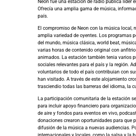
Neon fue una estación de radio pública líder 
Ofrecía una amplia gama de música, informac
país.
El compromiso de Neon con la música local, na
amplia variedad de oyentes. Los programas p
del mundo, música clásica, world beat, músi
varias horas de contenido original con anfitri
animados. La estación también tenia varios 
sociales relevantes para el país y la región. A
voluntarios de todo el país contribuian con s
han visitado. A través de este alojamiento cr
trasciendio todas las barreras del idioma, la cu
La participación comunitaria de la estación 
para incluir apoyo financiero para organizac
de aire y fondos para eventos en vivo, podcasts
donaciones crearon oportunidades para que pe
difusión de la música a nuevas audiencias. Po
internacionales y locales, como la salsa y la 