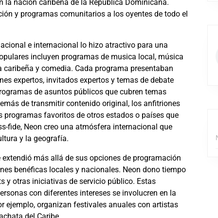
en la nación caribeña de la República Dominicana.
ión y programas comunitarios a los oyentes de todo el
cional e internacional lo hizo atractivo para una
opulares incluyen programas de musica local, música
ca caribeña y comedia. Cada programa presentaban
ones expertos, invitados expertos y temas de debate
programas de asuntos públicos que cubren temas
demás de transmitir contenido original, los anfitriones
us programas favoritos de otros estados o países que
oss-fide, Neon creo una atmósfera internacional que
ltura y la geografía.
se extendió más allá de sus opciones de programación
iones benéficas locales y nacionales. Neon dono tiempo
 y otras iniciativas de servicio público. Estas
rsonas con diferentes intereses se involucren en la
r ejemplo, organizan festivales anuales con artistas
bachata del Caribe.