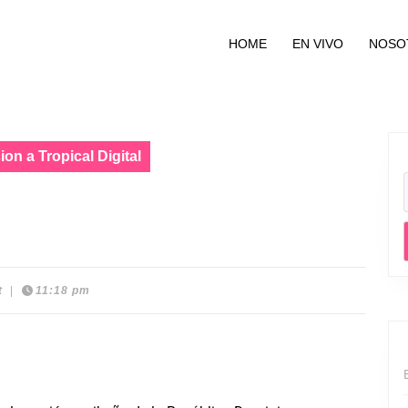
HOME
EN VIVO
NOSO
on a Tropical Digital
al Digital
t
|
11:18 pm